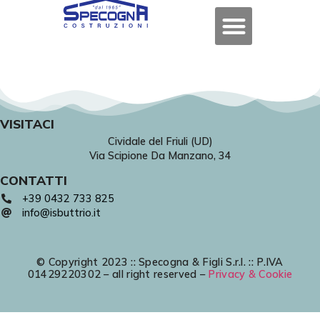
VISITACI
Cividale del Friuli (UD)
Via Scipione Da Manzano, 34
CONTATTI
+39 0432 733 825
info@isbuttrio.it
© Copyright 2023 :: Specogna & Figli S.r.l. :: P.IVA
01429220302 – all right reserved –
Privacy & Cookie