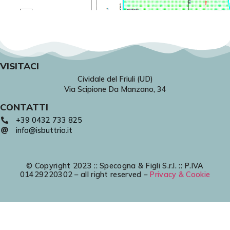
VISITACI
Cividale del Friuli (UD)
Via Scipione Da Manzano, 34
CONTATTI
+39 0432 733 825
info@isbuttrio.it
© Copyright 2023 :: Specogna & Figli S.r.l. :: P.IVA
01429220302 – all right reserved –
Privacy & Cookie