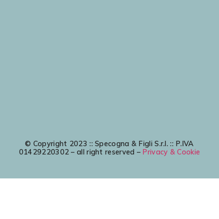
© Copyright 2023 :: Specogna & Figli S.r.l. :: P.IVA
01429220302 – all right reserved –
Privacy & Cookie