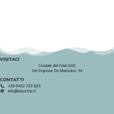
VISITACI
Cividale del Friuli (UD)
Via Scipione Da Manzano, 34
CONTATTI
+39 0432 733 825
info@isbuttrio.it