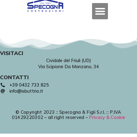
VISITACI
Cividale del Friuli (UD)
Via Scipione Da Manzano, 34
CONTATTI
+39 0432 733 825
info@isbuttrio.it
© Copyright 2023 :: Specogna & Figli S.r.l. :: P.IVA
01429220302 – all right reserved –
Privacy & Cookie