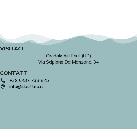
VISITACI
Cividale del Friuli (UD)
Via Scipione Da Manzano, 34
CONTATTI
+39 0432 733 825
info@isbuttrio.it