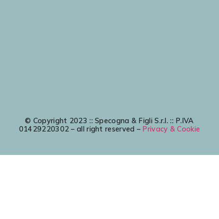
© Copyright 2023 :: Specogna & Figli S.r.l. :: P.IVA
01429220302 – all right reserved –
Privacy & Cookie