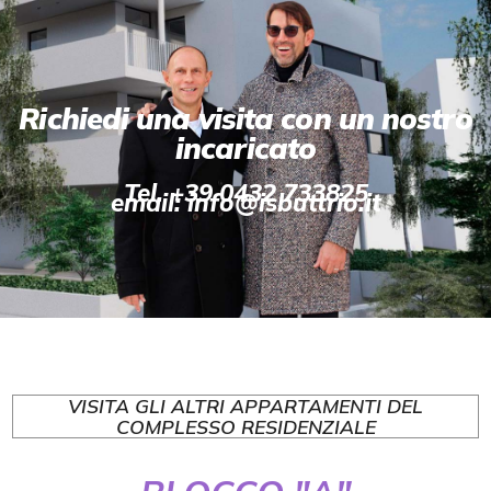
Richiedi una visita con un nostro
incaricato
Tel. +39 0432 733825
email: info@isbuttrio.it
VISITA GLI ALTRI APPARTAMENTI DEL
COMPLESSO RESIDENZIALE