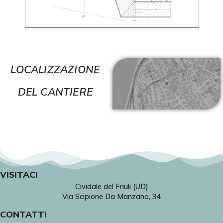
LOCALIZZAZIONE
DEL CANTIERE
VISITACI
Cividale del Friuli (UD)
Via Scipione Da Manzano, 34
CONTATTI