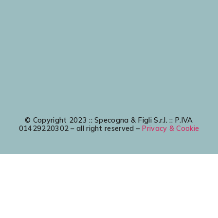
© Copyright 2023 :: Specogna & Figli S.r.l. :: P.IVA
01429220302 – all right reserved –
Privacy & Cookie