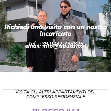
Richiedi una visita con un nostro
incaricato
Tel. +39 0432 733825
email: info@isbuttrio.it
VISITA GLI ALTRI APPARTAMENTI DEL
COMPLESSO RESIDENZIALE