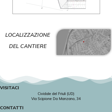
LOCALIZZAZIONE
DEL CANTIERE
VISITACI
Cividale del Friuli (UD)
Via Scipione Da Manzano, 34
CONTATTI